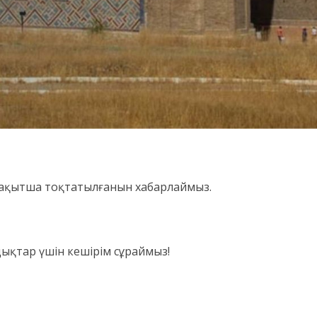
ақытша тоқтатылғанын хабарлаймыз.
здықтар үшін кешірім сұраймыз!