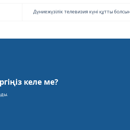
Дүниежүзілік телевизия күні құтты болсы
гіңіз келе ме?
ады.