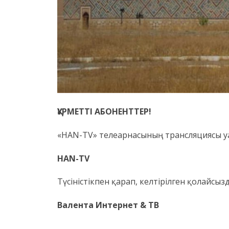
ҚҰРМЕТТІ АБОНЕНТТЕР!
«HAN-TV» телеарнасының трансляциясы у
HAN-TV
Түсіністікпен қарап, келтірілген қолайсы
Валента Интернет & ТВ