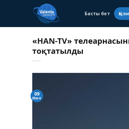
Skip
to
Басты бет
Қыз
content
«HAN-TV» телеарнасы
тоқтатылды
09
Июл