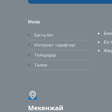
Мәзір
Биз
Басты бет
Біз
Интернет тарифтері
Жаң
Теледидар
Төлем
Мекенжай