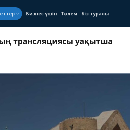
меттер
Бизнес үшін
Төлем
Біз туралы
ның трансляциясы уақытша