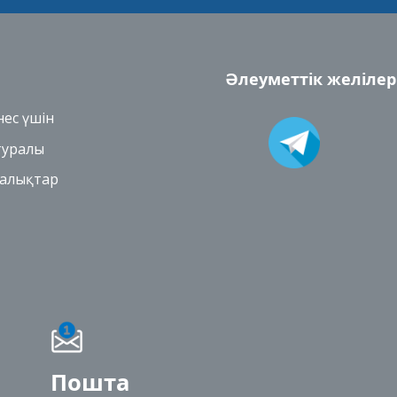
Әлеуметтік желілер
нес үшін
 туралы
алықтар
Пошта