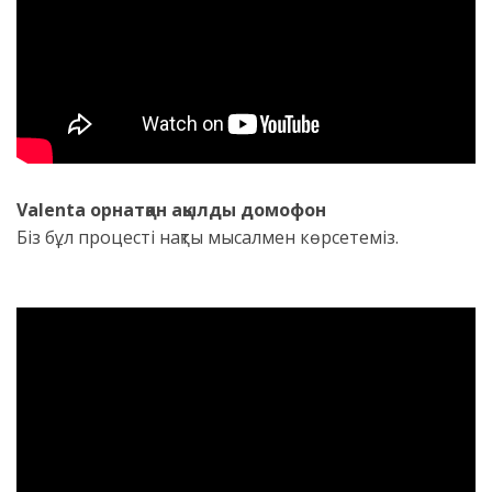
Valenta орнатқан ақылды домофон
Біз бұл процесті нақты мысалмен көрсетеміз.