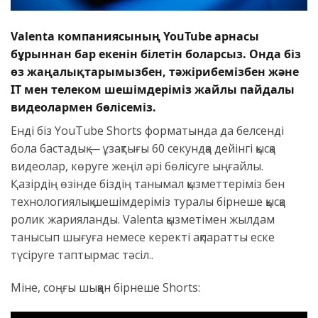
Valenta компаниясының YouTube арнасы
бұрыннан бар екенін білетін боларсыз. Онда біз
өз жаңалықтарымызбен, тәжірибемізбен және
IT мен телеком шешімдеріміз жайлы пайдалы
видеолармен бөлісеміз.
Енді біз YouTube Shorts форматында да белсенді
бола бастадық — ұзақтығы 60 секундқа дейінгі қысқа
видеолар, көруге жеңіл әрі бөлісуге ыңғайлы.
Қазірдің өзінде біздің танымал қызметтеріміз бен
технологиялық шешімдеріміз туралы бірнеше қысқа
ролик жарияланды. Valenta қызметімен жылдам
танысып шығуға немесе керекті ақпаратты еске
түсіруге таптырмас тәсіл..
Міне, соңғы шыққан бірнеше Shorts: