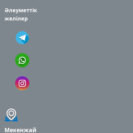
Әлеуметтік
желілер
Мекенжай