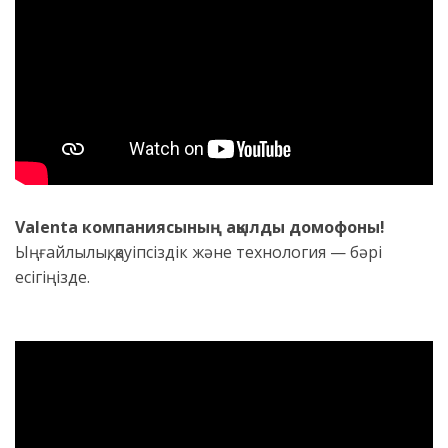
Valenta компаниясының ақылды домофоны!
Ыңғайлылық, қауіпсіздік және технология — бәрі
есігіңізде.