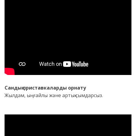
Сандық приставкаларды орнату
Жылдам, ыңғайлы және артық сымдарсыз.