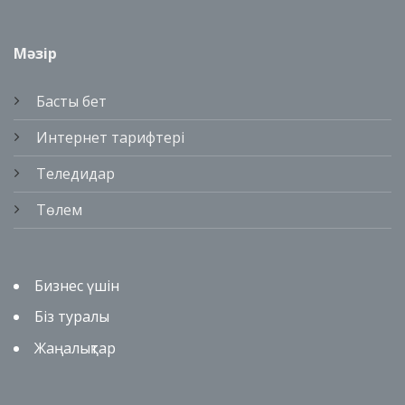
Мәзір
Басты бет
Интернет тарифтері
Теледидар
Төлем
Бизнес үшін
Біз туралы
Жаңалықтар