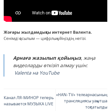
Жоғары жылдамдықты интернет
Валента.
Сенімді қосылым — цифрлық үйіңіздің негізі.
Арнаға жазылып қойыңыз
, жаңа
видеоларды өткізіп алмау үшін:
Valenta на YouTube
«HAN-TV» телеарнасының
Канал ЛЯ-МИНОР теперь
трансляциясы уақытша
называется МУЗЫКА LIVE
тоқтатылды