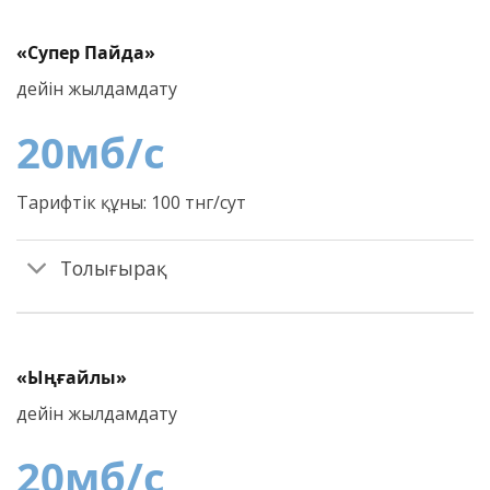
«Супер Пайда»
дейін жылдамдату
20
мб/c
Тарифтік құны: 100 тнг/сут
Толығырақ
«Ыңғайлы»
дейін жылдамдату
20
мб/c