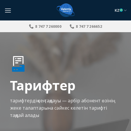
Skip
to
KZ
content
8 747 7 260000
8 747 7 266652
Тарифтер
тарифтердің кең таңдауы — әрбір абонент өзінің
жеке талаптарына сәйкес келетін тарифті
таңдай алады