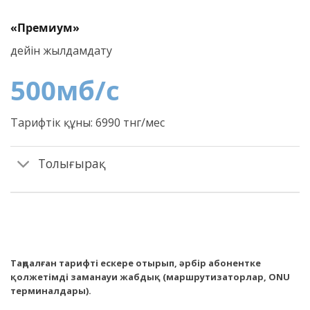
«Премиум»
дейін жылдамдату
500
мб/c
Тарифтік құны: 6990 тнг/мес
Толығырақ
Таңдалған тарифті ескере отырып, әрбір абонентке
қолжетімді заманауи жабдық (маршрутизаторлар, ONU
терминалдары).