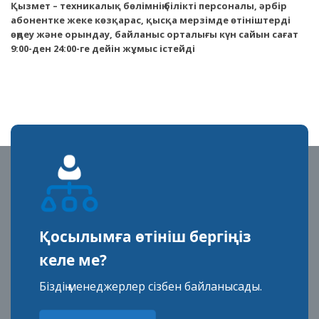
Қызмет – техникалық бөлімнің білікті персоналы, әрбір
абонентке жеке көзқарас, қысқа мерзімде өтініштерді
өңдеу және орындау, байланыс орталығы күн сайын сағат
9:00-ден 24:00-ге дейін жұмыс істейді
Қосылымға өтініш бергіңіз
келе ме?
Біздің менеджерлер сізбен байланысады.