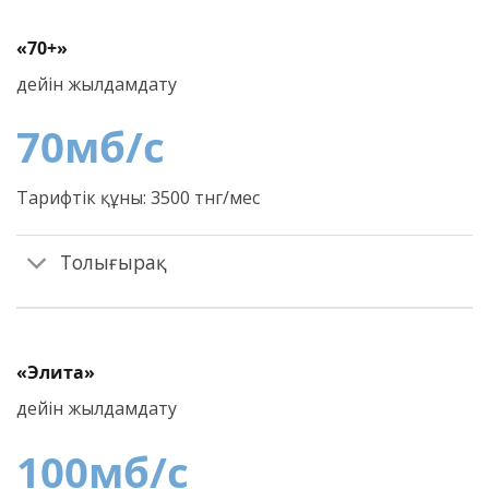
«70+»
дейін жылдамдату
70
мб/c
Тарифтік құны: 3500 тнг/мес
Толығырақ
«Элита»
дейін жылдамдату
100
мб/c