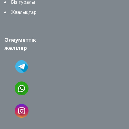
Біз туралы
Жаңалықтар
Әлеуметтік
желілер