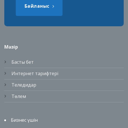
Байланыс
Мәзір
Басты бет
Интернет тарифтері
Теледидар
Төлем
Бизнес үшін