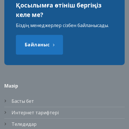
Қосылымға өтініш бергіңіз
келе ме?
Біздің менеджерлер сізбен байланысады.
Байланыс
Мәзір
Басты бет
Интернет тарифтері
Теледидар