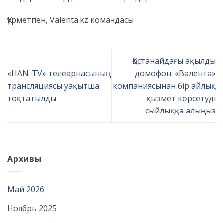
Құрметпен, Valenta.kz командасы
Қостанайдағы ақылды
«HAN-TV» телеарнасының
домофон: «Валента»
трансляциясы уақытша
компаниясынан бір айлық
тоқтатылды
қызмет көрсетуді
сыйлыққа алыңыз
Архивы
Май 2026
Ноябрь 2025