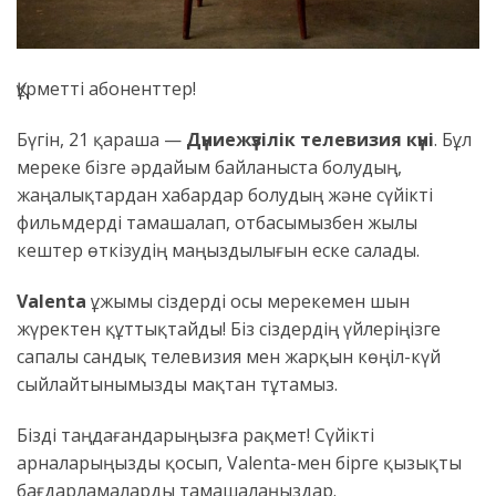
Құрметті абоненттер!
Бүгін, 21 қараша —
Дүниежүзілік телевизия күні
. Бұл
мереке бізге әрдайым байланыста болудың,
жаңалықтардан хабардар болудың және сүйікті
фильмдерді тамашалап, отбасымызбен жылы
кештер өткізудің маңыздылығын еске салады.
Valenta
ұжымы сіздерді осы мерекемен шын
жүректен құттықтайды! Біз сіздердің үйлеріңізге
сапалы сандық телевизия мен жарқын көңіл-күй
сыйлайтынымызды мақтан тұтамыз.
Бізді таңдағандарыңызға рақмет! Сүйікті
арналарыңызды қосып, Valenta-мен бірге қызықты
бағдарламаларды тамашалаңыздар.