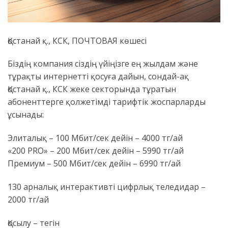
Қостанай қ., КСК, ПОЧТОВАЯ көшесі
Біздің компания сіздің үйіңізге ең жылдам және
тұрақты интернетті қосуға дайын, сондай-ақ
Қостанай қ., КСК жеке секторында тұратын
абоненттерге қолжетімді тарифтік жоспарларды
ұсынады:
Элиталық – 100 Мбит/сек дейін – 4000 тг/ай
«200 PRO» – 200 Мбит/сек дейін – 5990 тг/ай
Премиум – 500 Мбит/сек дейін – 6990 тг/ай
130 арналық интерактивті цифрлық теледидар –
2000 тг/ай
Қосылу – тегін