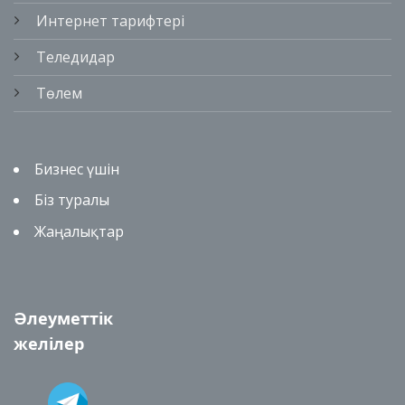
Интернет тарифтері
Теледидар
Төлем
Бизнес үшін
Біз туралы
Жаңалықтар
Әлеуметтік
желілер