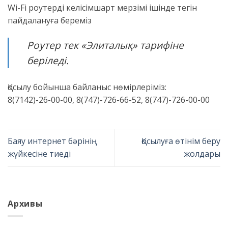
Wi-Fi роутерді келісімшарт мерзімі ішінде тегін
пайдалануға береміз
Роутер тек «Элиталық» тарифіне
беріледі.
Қосылу бойынша байланыс нөмірлеріміз:
8(7142)-26-00-00, 8(747)-726-66-52, 8(747)-726-00-00
Баяу интернет бәрінің
Қосылуға өтінім беру
жүйкесіне тиеді
жолдары
Архивы