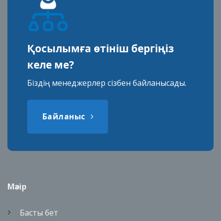
Қосылымға өтініш бергіңіз
келе ме?
Біздің менеджерлер сізбен байланысады.
Байланыс
Мәзір
Басты бет