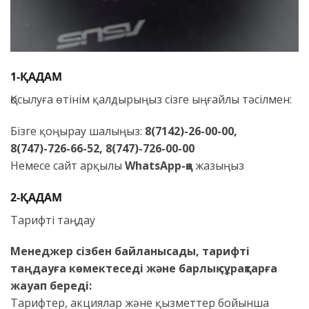
1-ҚАДАМ
Қосылуға өтінім қалдырыңыз сізге ыңғайлы тәсілмен:
Бізге қоңырау шалыңыз:
8(7142)-26-00-00,
8(747)-726-66-52, 8(747)-726-00-00
Немесе сайт арқылы
WhatsApp-қа
жазыңыз
2-ҚАДАМ
Тарифті таңдау
Менеджер сізбен байланысады, тарифті
таңдауға көмектеседі және барлық сұрақтарға
жауап береді:
Тарифтер, акциялар және қызметтер бойынша