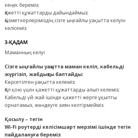
кеңес береміз;
Қажетті құжаттарды дайындаймыз;
Қызметкерлеріміздің сізге ыңғайлы уақытта келуін
келісеміз.
3-ҚАДАМ
Маманның келуі
Сізге ыңғайлы уақытта маман келіп, кабельді
жүргізіп, жабдықты баптайды:
Көрсетілген уақытта келеміз;
Қол қою үшін қажетті құжаттарды алып келеміз;
Кабельді үй-жай ішінде қажетті жерге ұқыпты
орнатамыз, жөндеуге зиян келтірмейміз.
Қосылу – тегін
Wi-Fi роутерді келісімшарт мерзімі ішінде тегін
пайдалануға береміз