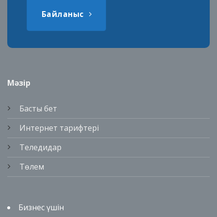
Байланыс
Мәзір
Басты бет
Интернет тарифтері
Теледидар
Төлем
Бизнес үшін