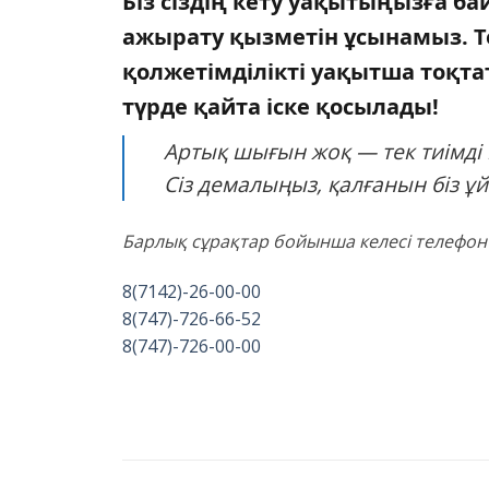
Біз сіздің кету уақытыңызға б
ажырату қызметін ұсынамыз. Те
қолжетімділікті уақытша тоқта
түрде қайта іске қосылады!
Артық шығын жоқ — тек тиімді
Сіз демалыңыз, қалғанын біз 
Барлық сұрақтар бойынша келесі телефон
8(7142)-26-00-00
8(747)-726-66-52
8(747)-726-00-00