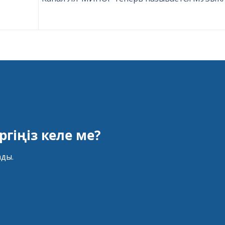
гіңіз келе ме?
ады.