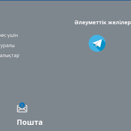
Әлеуметтік желілер
нес үшін
 туралы
алықтар
Пошта