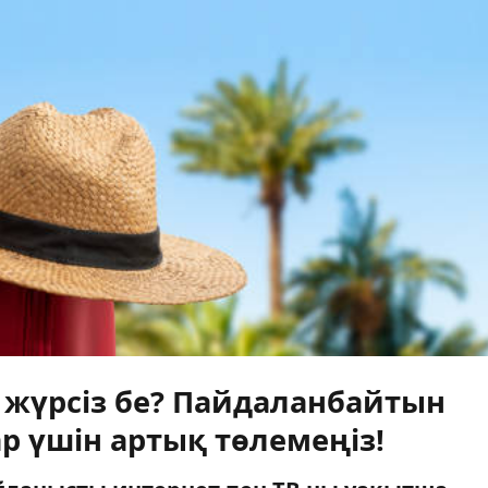
жүрсіз бе? Пайдаланбайтын
р үшін артық төлемеңіз!