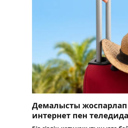
Демалысты жоспарлап 
интернет пен теледида