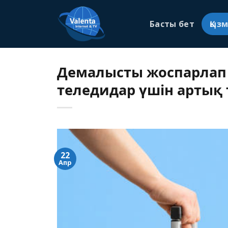
Skip
to
Басты бет
Қыз
content
Демалысты жоспарлап 
теледидар үшін артық 
22
Апр