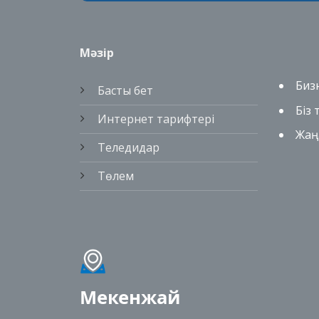
Мәзір
Биз
Басты бет
Біз
Интернет тарифтері
Жаң
Теледидар
Төлем
Мекенжай