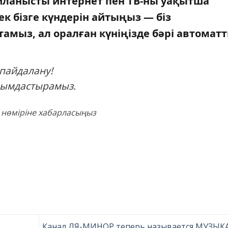
айланысты интернет пен ТВ-ны уақытша
к бізге күндерін айтыңыз — біз
тамыз, ал оралған күніңізде бәрі автомат
 пайдалану!
ұйымдастырамыз.
 нөміріне хабарласыңыз
Канал ЛЯ-МИНОР теперь называется МУЗЫКА