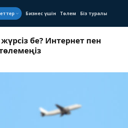
меттер
Бизнес үшін
Төлем
Біз туралы
жүрсіз бе? Интернет пен
төлемеңіз