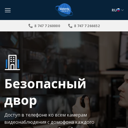
Skip
to
RU
content
8 747 7 260000
8 747 7 266652
Безопасный
двор
Доступ в телефоне ко всем камерам
видеонаблюдения с домофона каждого