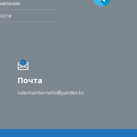
омпании
ости
Почта
valentainternettv@yandex.kz